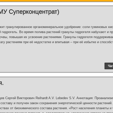
МУ Суперконцентрат)
ит гранулированное органоминеральное удобрение: соли гуминовых кисл
 гидрогель. Во время полива растений гранулы гидрогеля набухают и п
очвы, повышая их усвоение растениями. Гранулы гидрогеля поддержива
гу растениям при её недостатке и впитывая – при её избытке и способс
Чи
я.
в Сергей Викторович Reihardt A.V. Lebedev S.V. Аннотация: Проанализ
составу и получен закон сохранения энергетической ценности растений
ствах от биохимического состава растения. «Рост населения планеты и