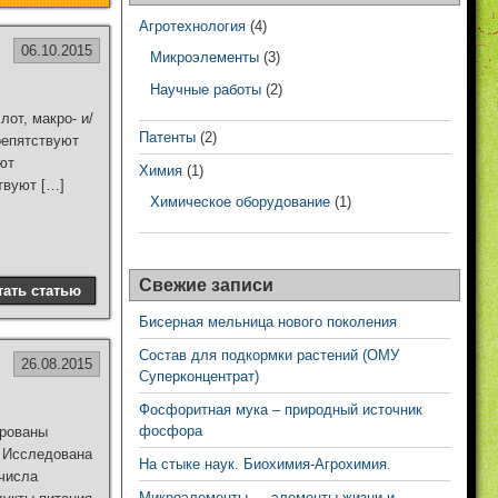
Агротехнология
(4)
06.10.2015
Микроэлементы
(3)
Научные работы
(2)
от, макро- и/
Патенты
(2)
репятствуют
ют
Химия
(1)
твуют […]
Химическое оборудование
(1)
Свежие записи
тать статью
Бисерная мельница нового поколения
Состав для подкормки растений (ОМУ
26.08.2015
Суперконцентрат)
Фосфоритная мука – природный источник
фосфора
ированы
. Исследована
На стыке наук. Биохимия-Агрохимия.
 числа
Микроэлементы — элементы жизни и